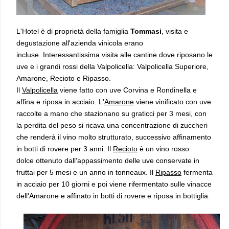
L'Hotel è di proprietà della famiglia
Tommasi
, visita e
degustazione all'azienda vinicola erano
incluse.
Interessantissima visita alle cantine dove riposano le
uve e i grandi rossi della Valpolicella: Valpolicella Superiore,
Amarone, Recioto e Ripasso.
Il
Valpolicella
viene fatto con uve Corvina e Rondinella e
affina e riposa in acciaio.
L'
Amarone
viene vinificato con uve
raccolte a mano che stazionano su graticci per 3 mesi, con
la perdita del peso si ricava una concentrazione di zuccheri
che renderà il vino molto strutturato, successivo affinamento
in botti di rovere per 3 anni.
Il
Recioto
è un vino rosso
dolce
ottenuto dall'appassimento delle uve conservate in
fruttai per 5 mesi e un anno in tonneaux.
Il
Ripasso
fermenta
in acciaio per 10 giorni e poi viene rifermentato sulle vinacce
dell'Amarone e affinato in botti di rovere e riposa in bottiglia.