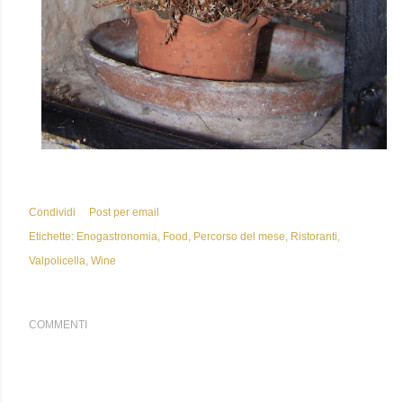
Condividi
Post per email
Etichette:
Enogastronomia
Food
Percorso del mese
Ristoranti
Valpolicella
Wine
COMMENTI