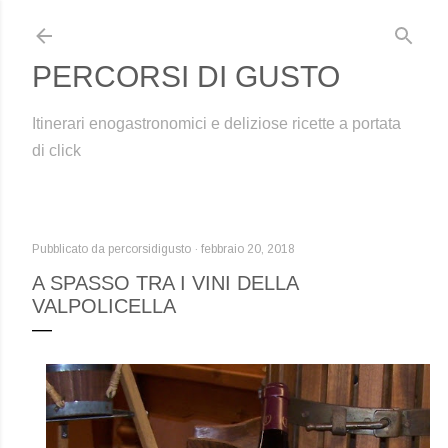
Passa ai contenuti principali
PERCORSI DI GUSTO
Itinerari enogastronomici e deliziose ricette a portata
di click
Pubblicato da
percorsidigusto
febbraio 20, 2018
A SPASSO TRA I VINI DELLA
VALPOLICELLA