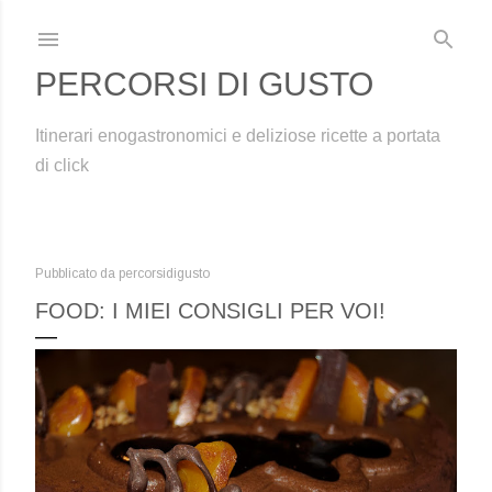
Passa ai contenuti principali
PERCORSI DI GUSTO
Itinerari enogastronomici e deliziose ricette a portata
di click
Pubblicato da
percorsidigusto
FOOD: I MIEI CONSIGLI PER VOI!